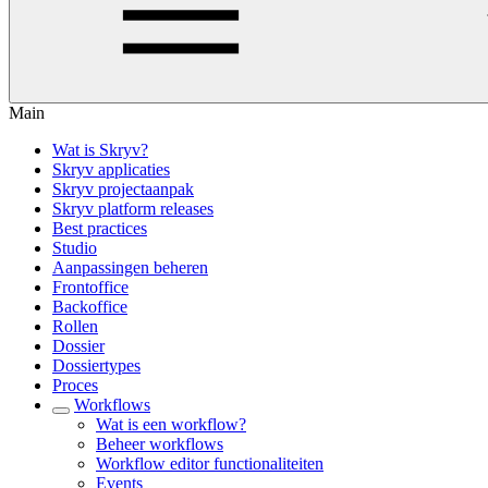
Main
Wat is Skryv?
Skryv applicaties
Skryv projectaanpak
Skryv platform releases
Best practices
Studio
Aanpassingen beheren
Frontoffice
Backoffice
Rollen
Dossier
Dossiertypes
Proces
Workflows
Wat is een workflow?
Beheer workflows
Workflow editor functionaliteiten
Events