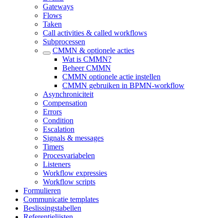
Gateways
Flows
Taken
Call activities & called workflows
Subprocessen
CMMN & optionele acties
Wat is CMMN?
Beheer CMMN
CMMN optionele actie instellen
CMMN gebruiken in BPMN-workflow
Asynchroniciteit
Compensation
Errors
Condition
Escalation
Signals & messages
Timers
Procesvariabelen
Listeners
Workflow expressies
Workflow scripts
Formulieren
Communicatie templates
Beslissingstabellen
Referentielijsten